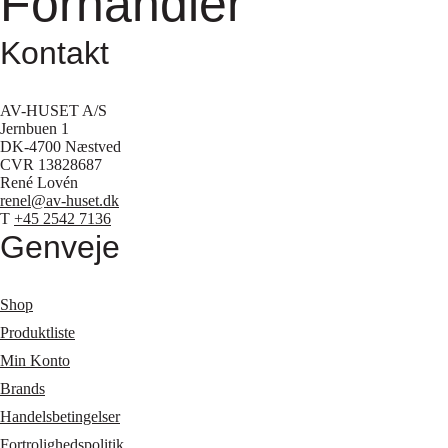
Forhandler
Kontakt
AV-HUSET A/S
Jernbuen 1
DK-4700 Næstved
CVR 13828687
René Lovén
renel@av-huset.dk
T
+45 2542 7136
Genveje
Shop
Produktliste
Min Konto
Brands
Handelsbetingelser
Fortrolighedspolitik