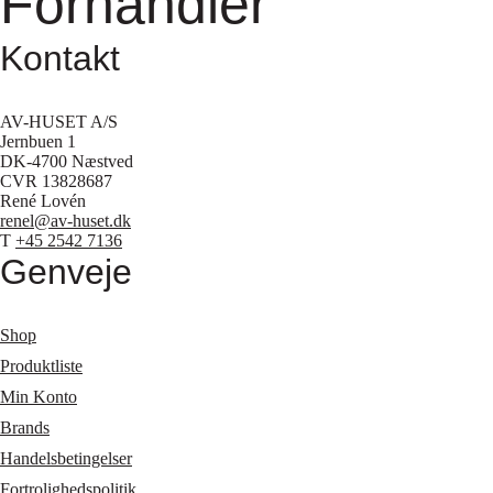
Forhandler
Kontakt
AV-HUSET A/S
Jernbuen 1
DK-4700 Næstved
CVR 13828687
René Lovén
renel@av-huset.dk
T
+45 2542 7136
Genveje
Shop
Produktliste
Min Konto
Brands
Handelsbetingelser
Fortrolighedspolitik