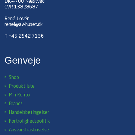
DK-4700 Næstved
CVR 13828687
René Lovén
renel@av-huset.dk
T
+45 2542 7136
Genveje
Shop
Produktliste
Min Konto
Brands
Handelsbetingelser
Fortrolighedspolitik
Ansvarsfraskrivelse