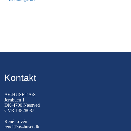
Kontakt
AV-HUSET A/S
Jernbuen 1
DK-4700 Næstved
CVR 13828687
René Lovén
renel@av-huset.dk