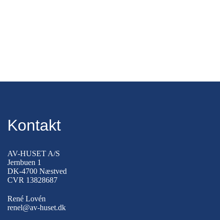
Kontakt
AV-HUSET A/S
Jernbuen 1
DK-4700 Næstved
CVR 13828687
René Lovén
renel@av-huset.dk