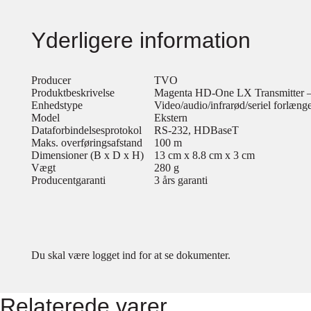
Yderligere information
Producer
TVO
Produktbeskrivelse
Magenta HD-One LX Transmitter – 
Enhedstype
Video/audio/infrarød/seriel forlænge
Model
Ekstern
Dataforbindelsesprotokol
RS-232, HDBaseT
Maks. overføringsafstand
100 m
Dimensioner (B x D x H)
13 cm x 8.8 cm x 3 cm
Vægt
280 g
Producentgaranti
3 års garanti
Du skal være logget ind for at se dokumenter.
Relaterede varer