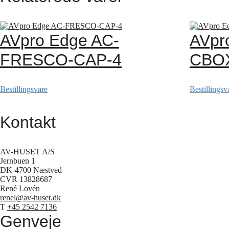
AVpro Edge AC-
AVpr
FRESCO-CAP-4
CBO
Bestillingsvare
Bestillingsv
Kontakt
AV-HUSET A/S
Jernbuen 1
DK-4700 Næstved
CVR 13828687
René Lovén
renel@av-huset.dk
T
+45 2542 7136
Genveje