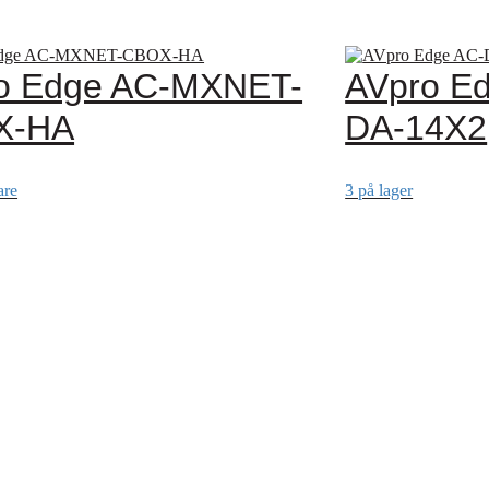
o Edge AC-MXNET-
AVpro E
X-HA
DA-14X2
are
3 på lager