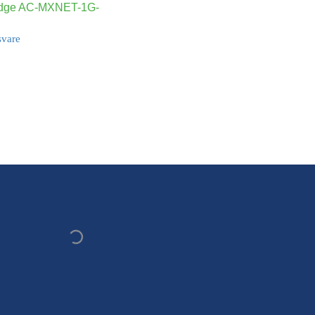
dge AC-MXNET-1G-
svare