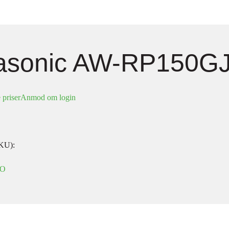
asonic AW-RP150G
 priser
Anmod om login
KU):
EO