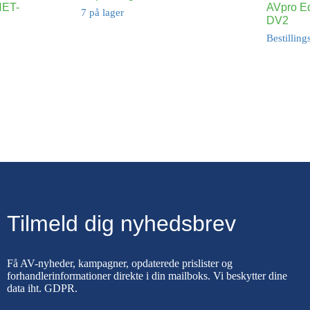
NET-
AVpro E
7 på lager
DV2
Bestilling
Tilmeld dig nyhedsbrev
Få AV-nyheder, kampagner, opdaterede prislister og
forhandlerinformationer direkte i din mailboks. Vi beskytter dine
data iht.
GDPR
.