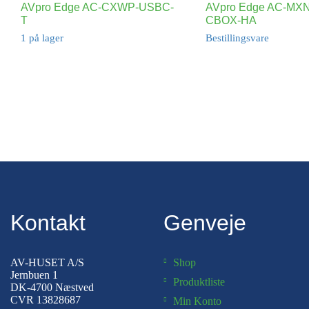
AVpro Edge AC-CXWP-USBC-
AVpro Edge AC-MX
T
CBOX-HA
1 på lager
Bestillingsvare
Kontakt
Genveje
AV-HUSET A/S
Shop
Jernbuen 1
Produktliste
DK-4700 Næstved
CVR 13828687
Min Konto