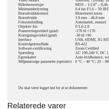
Video Modes
1080/60i, 720/60p, 1
Billedsensortype
MOS – 1/2.8" – 8,4
Minimumbelysning
0.4 lux F1.6 – 50 IRE
Brændviddekontrol
Motoriseret zoom
Brændvidde
3.9 mm – 46.8 mm
Fokusindstilling
Automatisk, manuel
Objektiv Iris
F/1.6-2.8
Poanoreringsvinkel (grad)
-170 til +170
Krængningsvinkel (grad)
-30 til +90
Interface
USB, HDMI, 3G-SD
Kontrolgrænseflade
RS-422
Software-certificering
Zoom Certified
Spænding
AC 100-240 V, DC 12
Egenskaber
Auto-hvidbalance, w
Miljømæssige parametre (operativ)
0 °C – 40 °C; 20 – 90
Du skal være logget ind for at se dokumenter.
Relaterede varer