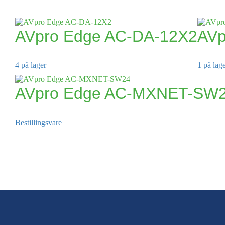
AVpro Edge AC-DA-12X2
AVp
4 på lager
1 på lag
AVpro Edge AC-MXNET-SW
Bestillingsvare