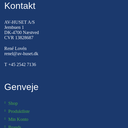
Kontakt
AV-HUSET A/S
Jernbuen 1
DK-4700 Næstved
CVR 13828687
René Lovén
renel@av-huset.dk
T
+45 2542 7136
Genveje
Shop
Produktliste
Min Konto
Brands