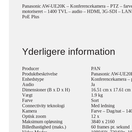
Panasonic AW-UE20K – Konferencekamera – PTZ – farve 
motoriseret – 1400 TVL – audio – HDMI, 3G-SDI – LA
PoE Plus
Yderligere information
Producer
PAN
Produktbeskrivelse
Panasonic AW-UE20K
Enhedstype
Konferencekamera – pa
Audio
Ja
Dimensioner (B x D x H)
16.51 cm x 17.61 cm
Vægt
1.9 kg
Farve
Sort
Connectivity teknologi
Med ledning
Kamera
Farve – Dag/nat – 1
Optisk zoom
12 x
Maksimum opløsning
3840 x 2160
Billedhastighed (maks.)
60 frames pr. sekund