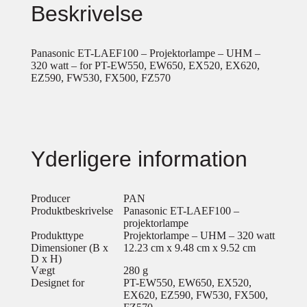
Beskrivelse
Panasonic ET-LAEF100 – Projektorlampe – UHM –
320 watt – for PT-EW550, EW650, EX520, EX620,
EZ590, FW530, FX500, FZ570
Yderligere information
Producer
PAN
Produktbeskrivelse
Panasonic ET-LAEF100 –
projektorlampe
Produkttype
Projektorlampe – UHM – 320 watt
Dimensioner (B x
12.23 cm x 9.48 cm x 9.52 cm
D x H)
Vægt
280 g
Designet for
PT-EW550, EW650, EX520,
EX620, EZ590, FW530, FX500,