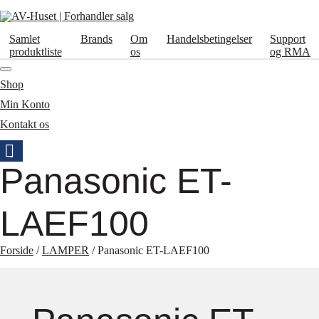
Samlet
Brands
Om
Handelsbetingelser
Support
produktliste
os
og RMA
Shop
Min Konto
Kontakt os
Panasonic ET-
LAEF100
Forside
/
LAMPER
/ Panasonic ET-LAEF100