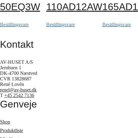
50EQ3W
110AD12AW
165AD
Bestillingsvare
Bestillingsvare
Bestillingsvare
Kontakt
AV-HUSET A/S
Jernbuen 1
DK-4700 Næstved
CVR 13828687
René Lovén
renel@av-huset.dk
T
+45 2542 7136
Genveje
Shop
Produktliste