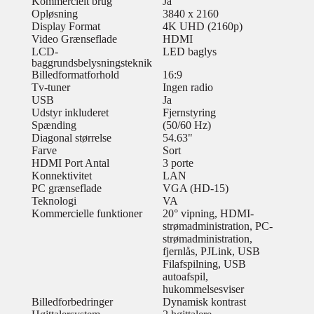
Kommercielt brug
Ja
Opløsning
3840 x 2160
Display Format
4K UHD (2160p)
Video Grænseflade
HDMI
LCD-
LED baglys
baggrundsbelysningsteknik
Billedformatforhold
16:9
Tv-tuner
Ingen radio
USB
Ja
Udstyr inkluderet
Fjernstyring
Spænding
(50/60 Hz)
Diagonal størrelse
54.63"
Farve
Sort
HDMI Port Antal
3 porte
Konnektivitet
LAN
PC grænseflade
VGA (HD-15)
Teknologi
VA
Kommercielle funktioner
20° vipning, HDMI-
strømadministration, PC-
strømadministration,
fjernlås, PJLink, USB
Filafspilning, USB
autoafspil,
hukommelsesviser
Billedforbedringer
Dynamisk kontrast