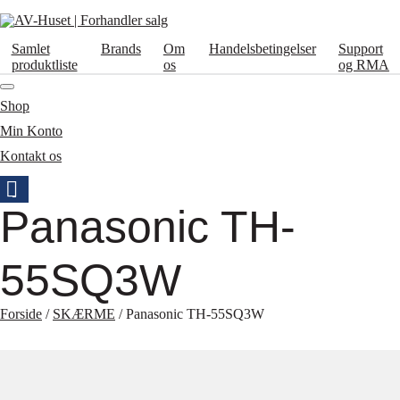
Samlet
Brands
Om
Handelsbetingelser
Support
produktliste
os
og RMA
Shop
Min Konto
Kontakt os
Panasonic TH-
55SQ3W
Forside
/
SKÆRME
/ Panasonic TH-55SQ3W