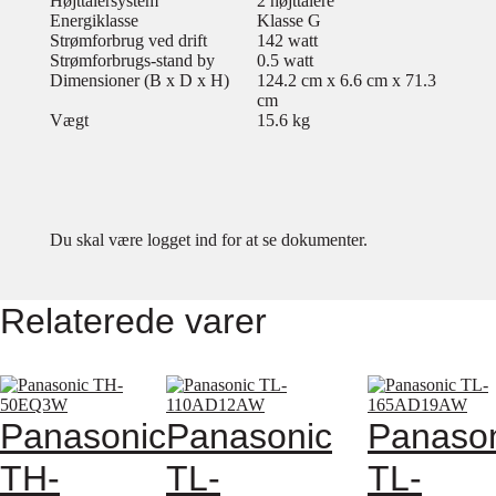
Højttalersystem
2 højttalere
Energiklasse
Klasse G
Strømforbrug ved drift
142 watt
Strømforbrugs-stand by
0.5 watt
Dimensioner (B x D x H)
124.2 cm x 6.6 cm x 71.3
cm
Vægt
15.6 kg
Du skal være logget ind for at se dokumenter.
Relaterede varer
Panasonic
Panasonic
Panaso
TH-
TL-
TL-