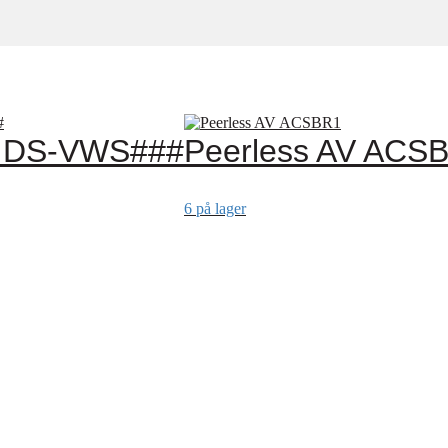
V DS-VWS###
Peerless AV ACS
6 på lager