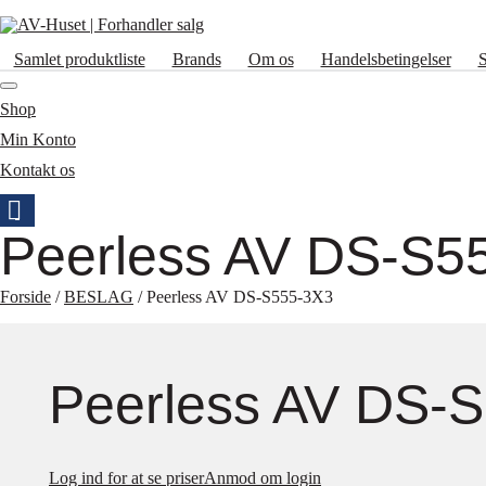
Samlet produktliste
Brands
Om os
Handelsbetingelser
Shop
Min Konto
Kontakt os
Peerless AV DS-S5
Forside
/
BESLAG
/ Peerless AV DS-S555-3X3
Peerless AV DS-
Log ind for at se priser
Anmod om login