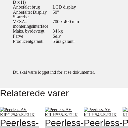
D x H)
Anbefalet brug
LCD display
Anbefaltet Display
50"
Størrelse
VESA-
700 x 400 mm
monteringsinterface
Maks. byrdevægt
34 kg
Farve
Sølv
Producentgaranti
5 års garanti
Du skal være logget ind for at se dokumenter.
Relaterede varer
Peerless-
Peerless-
Peerless-
P