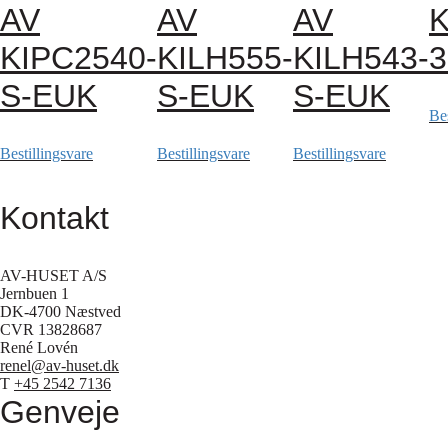
AV
AV
AV
K
KIPC2540-
KILH555-
KILH543-
3
S-EUK
S-EUK
S-EUK
Bes
Bestillingsvare
Bestillingsvare
Bestillingsvare
Kontakt
AV-HUSET A/S
Jernbuen 1
DK-4700 Næstved
CVR 13828687
René Lovén
renel@av-huset.dk
T
+45 2542 7136
Genveje