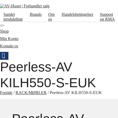
Samlet
Brands
Om
Handelsbetingelser
Support
produktliste
os
og RMA
Shop
Min Konto
Kontakt os
Peerless-AV
KILH550-S-EUK
Forside
/
RACK/MØBLER
/ Peerless-AV KILH550-S-EUK