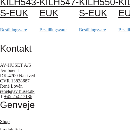
KILH543-
KILH547-
KILH550-
KI
S-EUK
EUK
S-EUK
E
Bestillingsvare
Bestillingsvare
Bestillingsvare
Bestil
Kontakt
AV-HUSET A/S
Jernbuen 1
DK-4700 Næstved
CVR 13828687
René Lovén
renel@av-huset.dk
T
+45 2542 7136
Genveje
Shop
Produktliste