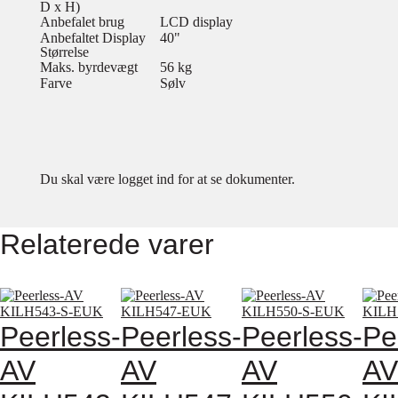
D x H)
Anbefalet brug
LCD display
Anbefaltet Display
40"
Størrelse
Maks. byrdevægt
56 kg
Farve
Sølv
Du skal være logget ind for at se dokumenter.
Relaterede varer
Peerless-
Peerless-
Peerless-
Pe
AV
AV
AV
AV