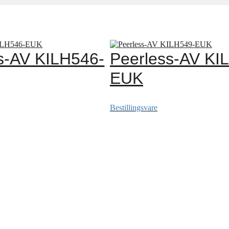
s-AV KILH546-
Peerless-AV KI
EUK
Bestillingsvare