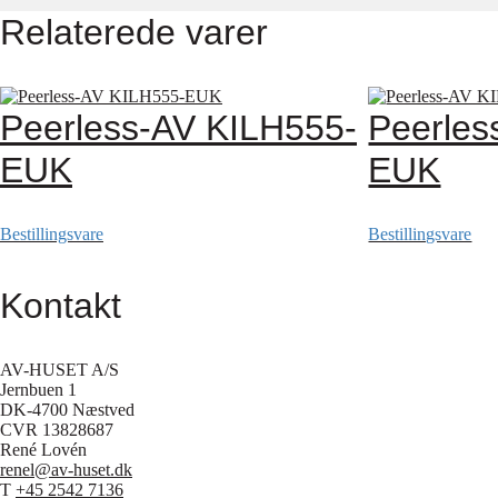
Relaterede varer
Peerless-AV KILH555-
Peerles
EUK
EUK
Bestillingsvare
Bestillingsvare
Kontakt
AV-HUSET A/S
Jernbuen 1
DK-4700 Næstved
CVR 13828687
René Lovén
renel@av-huset.dk
T
+45 2542 7136