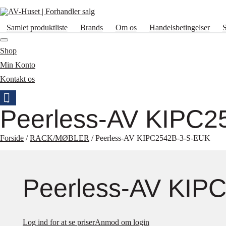
Samlet produktliste
Brands
Om os
Handelsbetingelser
Shop
Min Konto
Kontakt os
Peerless-AV KIPC2
Forside
/
RACK/MØBLER
/ Peerless-AV KIPC2542B-3-S-EUK
Peerless-AV KIP
Log ind for at se priser
Anmod om login