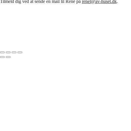
Tilmeld dig ved at sende en mail til René på
renel@av-huset.dk
.