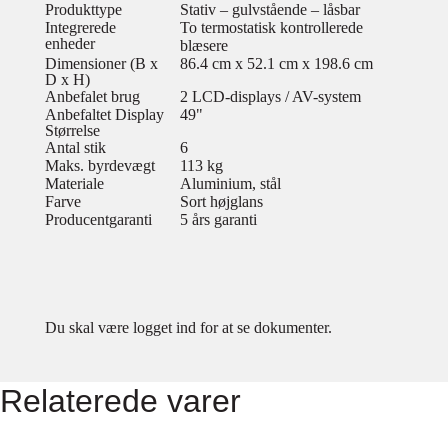
Produkttype
Stativ – gulvstående – låsbar
Integrerede
To termostatisk kontrollerede
enheder
blæsere
Dimensioner (B x
86.4 cm x 52.1 cm x 198.6 cm
D x H)
Anbefalet brug
2 LCD-displays / AV-system
Anbefaltet Display
49"
Størrelse
Antal stik
6
Maks. byrdevægt
113 kg
Materiale
Aluminium, stål
Farve
Sort højglans
Producentgaranti
5 års garanti
Du skal være logget ind for at se dokumenter.
Relaterede varer