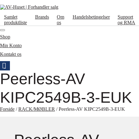
Samlet
Brands
Om
Handelsbetingelser
Support
produktliste
os
og RMA
Shop
Min Konto
Kontakt os
Peerless-AV
KIPC2549B-3-EUK
Forside
/
RACK/MØBLER
/ Peerless-AV KIPC2549B-3-EUK