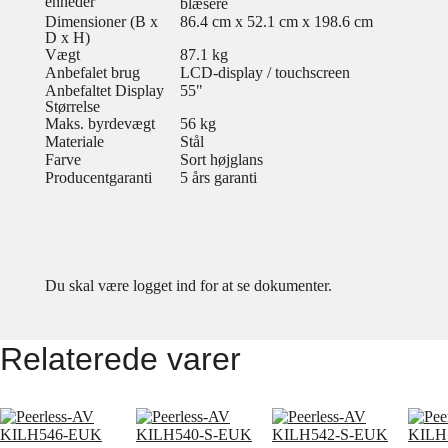
enheder
blæsere
Dimensioner (B x
86.4 cm x 52.1 cm x 198.6 cm
D x H)
Vægt
87.1 kg
Anbefalet brug
LCD-display / touchscreen
Anbefaltet Display
55"
Størrelse
Maks. byrdevægt
56 kg
Materiale
Stål
Farve
Sort højglans
Producentgaranti
5 års garanti
Du skal være logget ind for at se dokumenter.
Relaterede varer