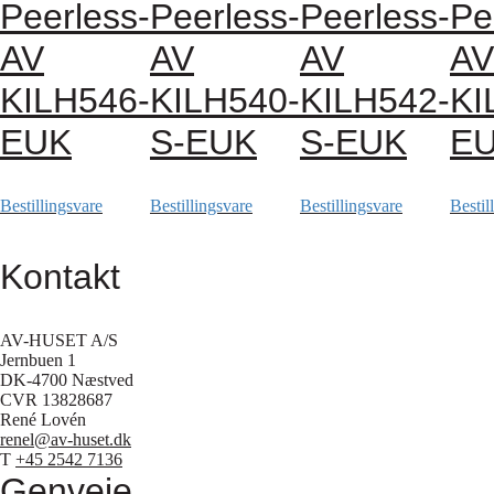
Peerless-
Peerless-
Peerless-
Pe
AV
AV
AV
AV
KILH546-
KILH540-
KILH542-
KI
EUK
S-EUK
S-EUK
E
Bestillingsvare
Bestillingsvare
Bestillingsvare
Bestil
Kontakt
AV-HUSET A/S
Jernbuen 1
DK-4700 Næstved
CVR 13828687
René Lovén
renel@av-huset.dk
T
+45 2542 7136
Genveje