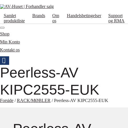
Samlet
Brands
Om
Handelsbetingelser
Support
produktliste
os
og RMA
Shop
Min Konto
Kontakt os
Peerless-AV
KIPC2555-EUK
Forside
/
RACK/MØBLER
/ Peerless-AV KIPC2555-EUK