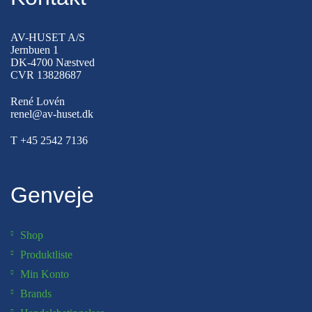
AV-HUSET A/S
Jernbuen 1
DK-4700 Næstved
CVR 13828687
René Lovén
renel@av-huset.dk
T
+45 2542 7136
Genveje
Shop
Produktliste
Min Konto
Brands