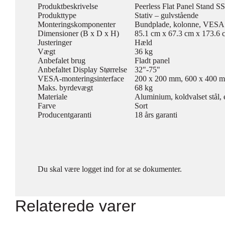
Produktbeskrivelse
Peerless Flat Panel Stand SS5
Produkttype
Stativ – gulvstående
Monteringskomponenter
Bundplade, kolonne, VESA 
Dimensioner (B x D x H)
85.1 cm x 67.3 cm x 173.6 
Justeringer
Hæld
Vægt
36 kg
Anbefalet brug
Fladt panel
Anbefaltet Display Størrelse
32"-75"
VESA-monteringsinterface
200 x 200 mm, 600 x 400 
Maks. byrdevægt
68 kg
Materiale
Aluminium, koldvalset stål,
Farve
Sort
Producentgaranti
18 års garanti
Du skal være logget ind for at se dokumenter.
Relaterede varer