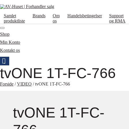
Samlet
Brands
Om
Handelsbetingelser
Support
produktliste
os
og RMA
Shop
Min Konto
Kontakt os
tvONE 1T-FC-766
Forside
/
VIDEO
/ tvONE 1T-FC-766
tvONE 1T-FC-