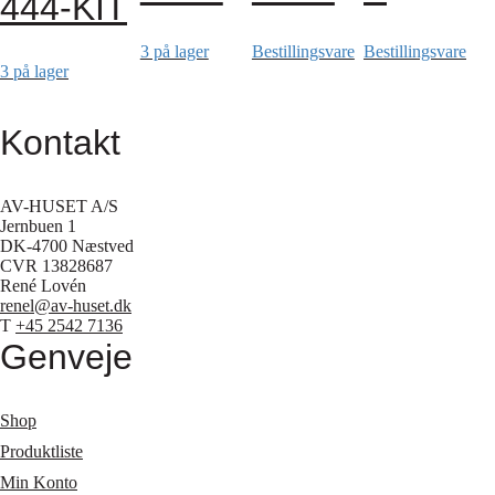
444-KIT
3 på lager
Bestillingsvare
Bestillingsvare
3 på lager
Kontakt
AV-HUSET A/S
Jernbuen 1
DK-4700 Næstved
CVR 13828687
René Lovén
renel@av-huset.dk
T
+45 2542 7136
Genveje
Shop
Produktliste
Min Konto