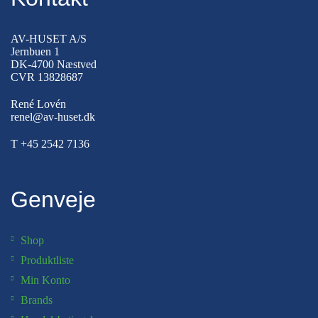
AV-HUSET A/S
Jernbuen 1
DK-4700 Næstved
CVR 13828687
René Lovén
renel@av-huset.dk
T
+45 2542 7136
Genveje
Shop
Produktliste
Min Konto
Brands