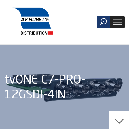
tvONE C7-PRO-
12GSDI-4IN