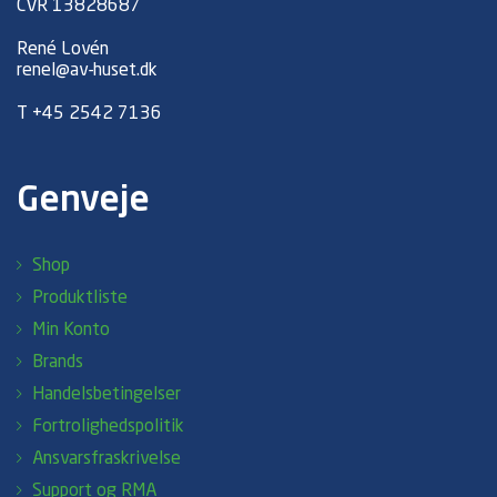
CVR 13828687
René Lovén
renel@av-huset.dk
T
+45 2542 7136
Genveje
Shop
Produktliste
Min Konto
Brands
Handelsbetingelser
Fortrolighedspolitik
Ansvarsfraskrivelse
Support og RMA