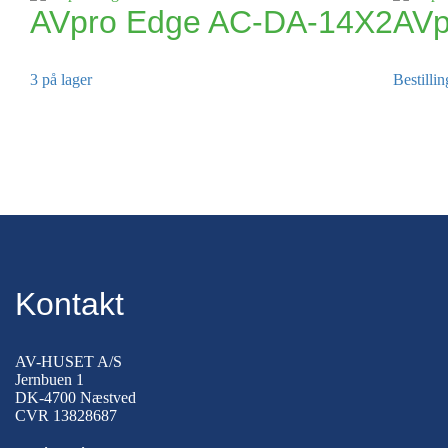
AVpro Edge AC-DA-14X2
AV
3 på lager
Bestilli
Kontakt
AV-HUSET A/S
Jernbuen 1
DK-4700 Næstved
CVR 13828687