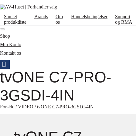
Samlet
Brands
Om
Handelsbetingelser
Support
produktliste
os
og RMA
Shop
Min Konto
Kontakt os
tvONE C7-PRO-
3GSDI-4IN
Forside
/
VIDEO
/ tvONE C7-PRO-3GSDI-4IN