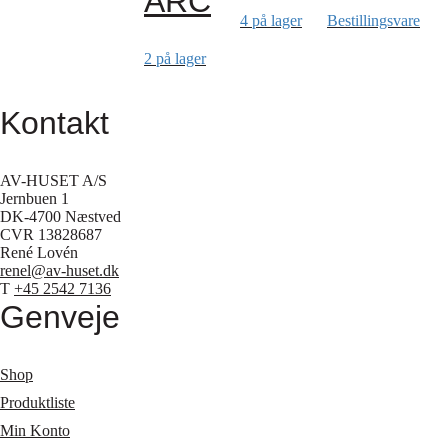
ARC
4 på lager
Bestillingsvare
2 på lager
Kontakt
AV-HUSET A/S
Jernbuen 1
DK-4700 Næstved
CVR 13828687
René Lovén
renel@av-huset.dk
T
+45 2542 7136
Genveje
Shop
Produktliste
Min Konto