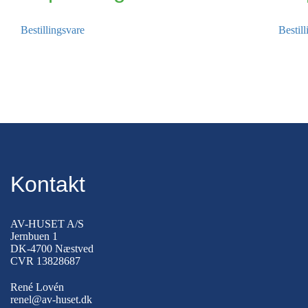
Bestillingsvare
Bestil
Kontakt
AV-HUSET A/S
Jernbuen 1
DK-4700 Næstved
CVR 13828687
René Lovén
renel@av-huset.dk