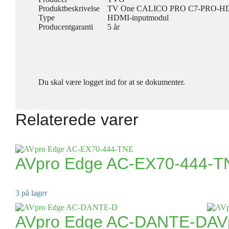
Produktbeskrivelse
TV One CALICO PRO C7-PRO-HD
Type
HDMI-inputmodul
Producentgaranti
5 år
Du skal være logget ind for at se dokumenter.
Relaterede varer
AVpro Edge AC-EX70-444-T
3 på lager
AVpro Edge AC-DANTE-D
AV