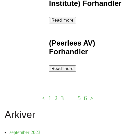
Institute) Forhandler
Read more
(Peerlees AV)
Forhandler
Read more
Indlægsinddeli
<
1
2
3
4
5
6
>
Arkiver
september 2023