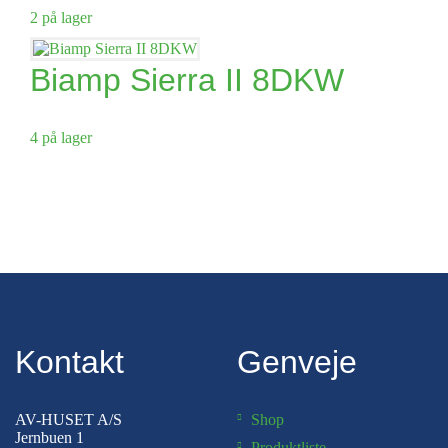
2 på lager
Biamp Sierra II 8DKW
4 på lager
Kontakt
Genveje
AV-HUSET A/S
Shop
Jernbuen 1
Produktliste