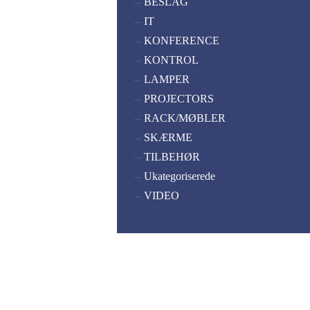
--
BESLAG
--
IT
--
KONFERENCE
--
KONTROL
--
LAMPER
--
PROJECTORS
--
RACK/MØBLER
--
SKÆRME
--
TILBEHØR
--
Ukategoriserede
--
VIDEO