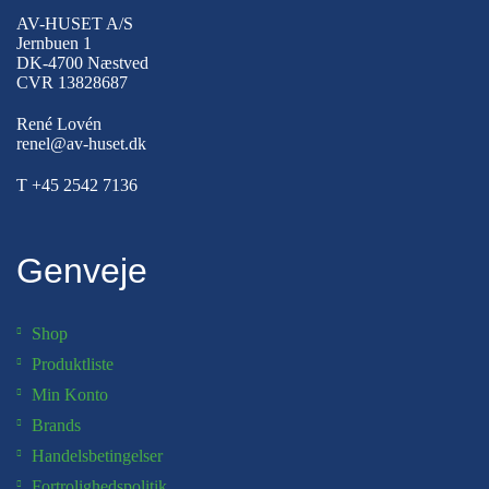
AV-HUSET A/S
Jernbuen 1
DK-4700 Næstved
CVR 13828687
René Lovén
renel@av-huset.dk
T
+45 2542 7136
Genveje
Shop
Produktliste
Min Konto
Brands
Handelsbetingelser
Fortrolighedspolitik