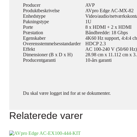
Producer
AVP
Produktbeskrivelse
AVpro Edge AC-MX-82
Enhedstype
Video/audio/netværkskonta
Pakningstype
1U
Porte
8 x HDMI + 2 x HDMI
Præstation
Båndbredde: 18 Gbps
Egenskaber
4K60 Hz support, 4:4:4 
Overensstemmelsesstandarder
HDCP 2.3
Effekt
AC 100-240 V (50/60 Hz)
Dimensioner (B x D x H)
28.98 cm x 11.112 cm x 3
Producentgaranti
10-års garanti
Du skal være logget ind for at se dokumenter.
Relaterede varer