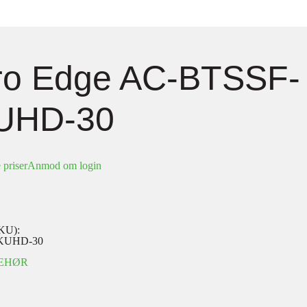
ro Edge AC-BTSSF-
UHD-30
 priser
Anmod om login
KU):
KUHD-30
BEHØR