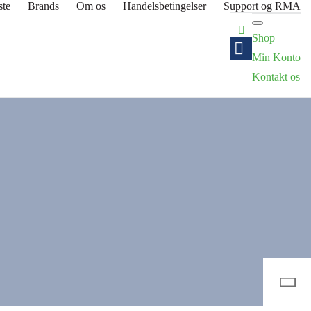
ste
Brands
Om os
Handelsbetingelser
Support og RMA
Shop
Min Konto
Kontakt os