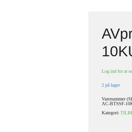
AVp
10K
Log ind for at se
2 på lager
Varenummer (S
AC-BTSSF-10
Kategori:
TIL