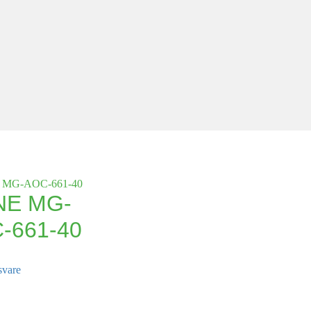
NE MG-
-661-40
svare