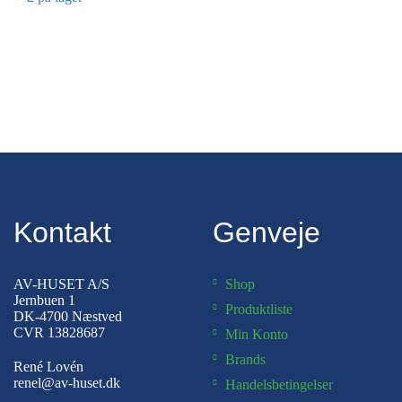
Kontakt
Genveje
AV-HUSET A/S
Shop
Jernbuen 1
Produktliste
DK-4700 Næstved
CVR 13828687
Min Konto
Brands
René Lovén
renel@av-huset.dk
Handelsbetingelser