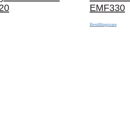
20
EMF330
Bestillingsvare