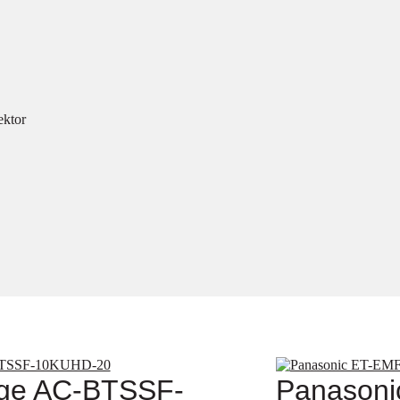
ektor
ge AC-BTSSF-
Panasoni