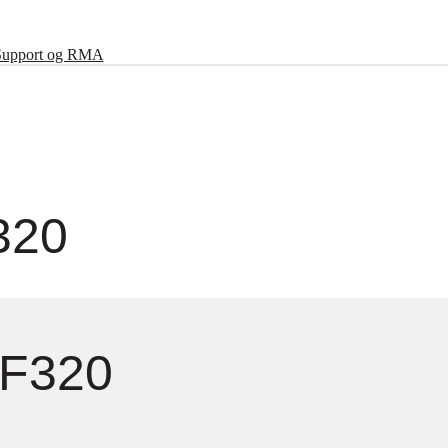
Support og RMA
320
MF320