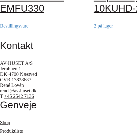
EMFU330
10KUHD-
Bestillingsvare
2 på lager
Kontakt
AV-HUSET A/S
Jernbuen 1
DK-4700 Næstved
CVR 13828687
René Lovén
renel@av-huset.dk
T
+45 2542 7136
Genveje
Shop
Produktliste