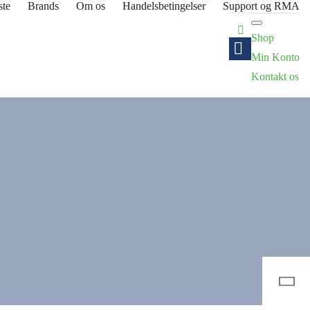
ste
Brands
Om os
Handelsbetingelser
Support og RMA
Shop
Min Konto
Kontakt os