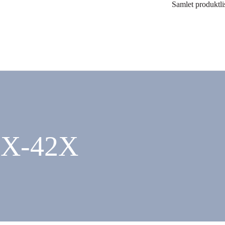
Samlet produktli
MX-42X