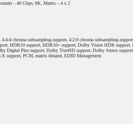
ntakt – 40 Gbps, 8K, Matrix – 4 x 2
4:4:4 chroma subsampling-support, 4:2:0 chroma subsampling-support
upport, HDR10 support, HDR10+ support, Dolby Vision HDR support, H
igital Plus support, Dolby TrueHD support, Dolby Atmos support,
X support, PCM, matrix tilstand, EDID Management