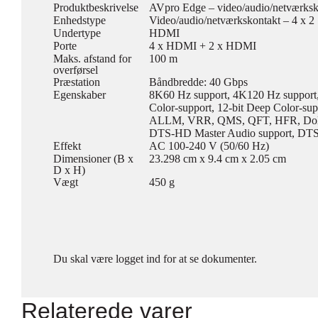
Produktbeskrivelse
AVpro Edge – video/audio/netværksko
Enhedstype
Video/audio/netværkskontakt – 4 x 2
Undertype
HDMI
Porte
4 x HDMI + 2 x HDMI
Maks. afstand for
100 m
overførsel
Præstation
Båndbredde: 40 Gbps
Egenskaber
8K60 Hz support, 4K120 Hz support, 
Color-support, 12-bit Deep Color-s
ALLM, VRR, QMS, QFT, HFR, Dolby D
DTS-HD Master Audio support, DTS:
Effekt
AC 100-240 V (50/60 Hz)
Dimensioner (B x
23.298 cm x 9.4 cm x 2.05 cm
D x H)
Vægt
450 g
Du skal være logget ind for at se dokumenter.
Relaterede varer