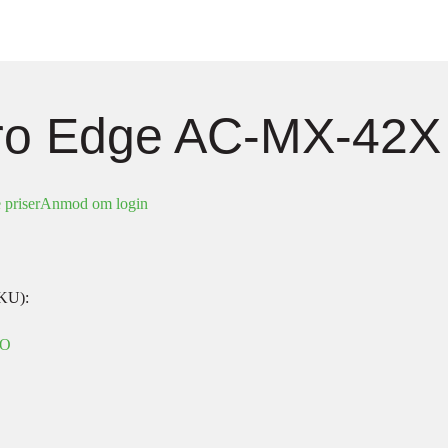
ro Edge AC-MX-42X
 priser
Anmod om login
KU):
EO