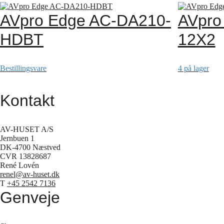
AVpro Edge AC-DA210-
AVpro
HDBT
12X2
Bestillingsvare
4 på lager
Kontakt
AV-HUSET A/S
Jernbuen 1
DK-4700 Næstved
CVR 13828687
René Lovén
renel@av-huset.dk
T
+45 2542 7136
Genveje