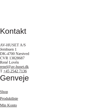
Kontakt
AV-HUSET A/S
Jernbuen 1
DK-4700 Næstved
CVR 13828687
René Lovén
renel@av-huset.dk
T
+45 2542 7136
Genveje
Shop
Produktliste
Min Konto