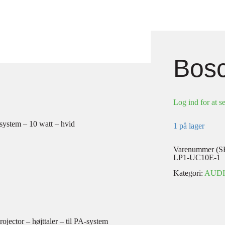
Bos
Log ind for at se
system – 10 watt – hvid
1 på lager
Varenummer (S
LP1-UC10E-1
Kategori:
AUD
ctor – højttaler – til PA-system