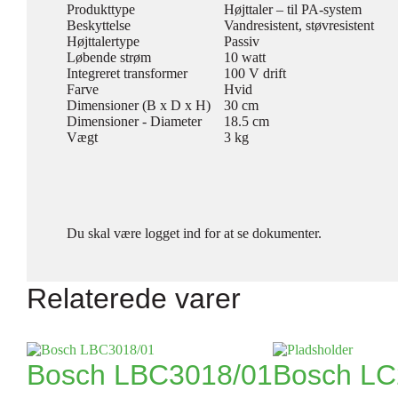
Produkttype
Højttaler – til PA-system
Beskyttelse
Vandresistent, støvresistent
Højttalertype
Passiv
Løbende strøm
10 watt
Integreret transformer
100 V drift
Farve
Hvid
Dimensioner (B x D x H)
30 cm
Dimensioner - Diameter
18.5 cm
Vægt
3 kg
Du skal være logget ind for at se dokumenter.
Relaterede varer
Bosch LBC3018/01
Bosch L