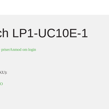
ch LP1-UC10E-1
 priser
Anmod om login
KU):
IO