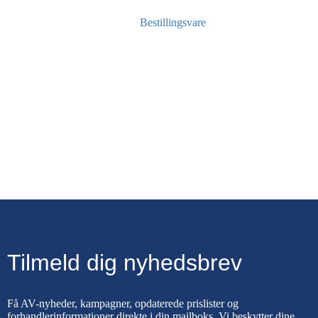
Bestillingsvare
Tilmeld dig nyhedsbrev
Få AV-nyheder, kampagner, opdaterede prislister og
forhandlerinformationer direkte i din mailboks. Vi beskytter dine