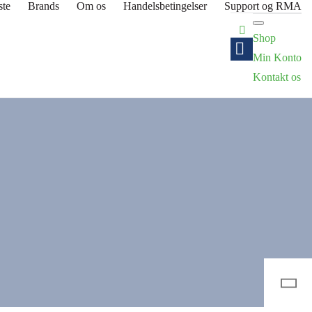
ste
Brands
Om os
Handelsbetingelser
Support og RMA
Shop
Min Konto
Kontakt os