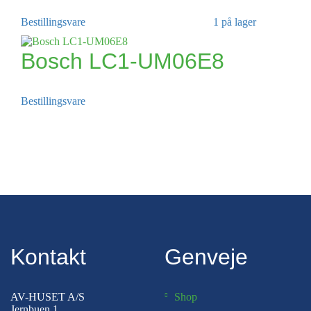
Bestillingsvare
1 på lager
Bosch LC1-UM06E8
Bestillingsvare
Kontakt
Genveje
AV-HUSET A/S
Shop
Jernbuen 1