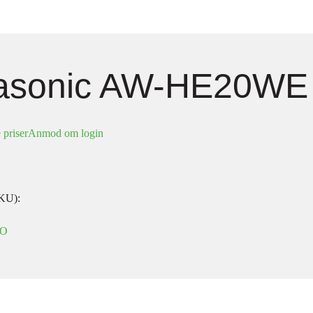
asonic AW-HE20WE
 priser
Anmod om login
KU):
EO