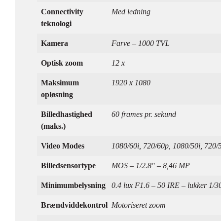
Connectivity
Med ledning
teknologi
Kamera
Farve – 1000 TVL
Optisk zoom
12 x
Maksimum
1920 x 1080
opløsning
Billedhastighed
60 frames pr. sekund
(maks.)
Video Modes
1080/60i, 720/60p, 1080/50i, 720/
Billedsensortype
MOS – 1/2.8" – 8,46 MP
Minimumbelysning
0.4 lux F1.6 – 50 IRE – lukker 1/3
Brændviddekontrol
Motoriseret zoom