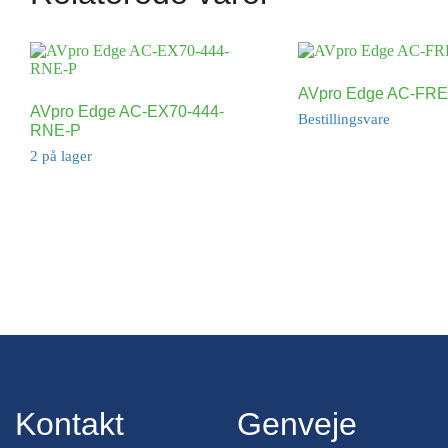
AVpro Edge AC-FR
AVpro Edge AC-EX70-444-
Bestillingsvare
RNE-P
2 på lager
Kontakt
Genveje