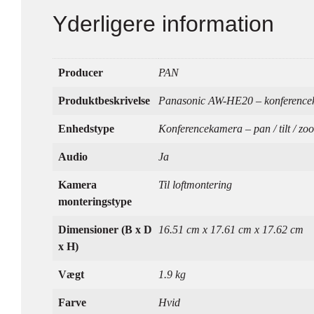
Yderligere information
Producer
PAN
Produktbeskrivelse
Panasonic AW-HE20 – konferenc
Enhedstype
Konferencekamera – pan / tilt / zo
Audio
Ja
Kamera
Til loftmontering
monteringstype
Dimensioner (B x D
16.51 cm x 17.61 cm x 17.62 cm
x H)
Vægt
1.9 kg
Farve
Hvid