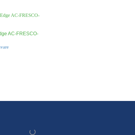
dge AC-FRESCO-
svare