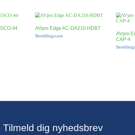
ESCO-44
AVpro Edge AC-DA210-HDBT
AVpro E
Bestillingsvare
CAP-4
Bestilling
Tilmeld dig nyhedsbrev