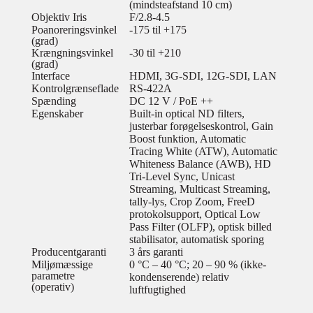
(mindsteafstand 10 cm)
Objektiv Iris
F/2.8-4.5
Poanoreringsvinkel
-175 til +175
(grad)
Krængningsvinkel
-30 til +210
(grad)
Interface
HDMI, 3G-SDI, 12G-SDI, LAN
Kontrolgrænseflade
RS-422A
Spænding
DC 12 V / PoE ++
Egenskaber
Built-in optical ND filters,
justerbar forøgelseskontrol, Gain
Boost funktion, Automatic
Tracing White (ATW), Automatic
Whiteness Balance (AWB), HD
Tri-Level Sync, Unicast
Streaming, Multicast Streaming,
tally-lys, Crop Zoom, FreeD
protokolsupport, Optical Low
Pass Filter (OLFP), optisk billed
stabilisator, automatisk sporing
Producentgaranti
3 års garanti
Miljømæssige
0 °C – 40 °C; 20 – 90 % (ikke-
parametre
kondenserende) relativ
(operativ)
luftfugtighed