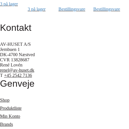
3 på lager
3 på lager
Bestillingsvare
Bestillingsvare
Kontakt
AV-HUSET A/S
Jernbuen 1
DK-4700 Næstved
CVR 13828687
René Lovén
renel@av-huset.dk
T
+45 2542 7136
Genveje
Shop
Produktliste
Min Konto
Brands