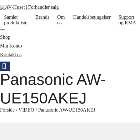
Samlet
Brands
Om
Handelsbetingelser
Support
produktliste
os
og RMA
Shop
Min Konto
Kontakt os
Panasonic AW-
UE150AKEJ
Forside
/
VIDEO
/ Panasonic AW-UE150AKEJ