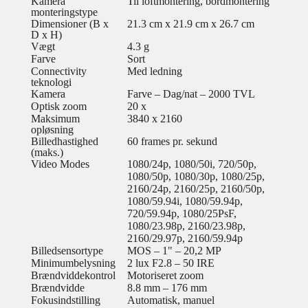
Kamera
Til loftmontering, bordmontering
monteringstype
Dimensioner (B x
21.3 cm x 21.9 cm x 26.7 cm
D x H)
Vægt
4.3 g
Farve
Sort
Connectivity
Med ledning
teknologi
Kamera
Farve – Dag/nat – 2000 TVL
Optisk zoom
20 x
Maksimum
3840 x 2160
opløsning
Billedhastighed
60 frames pr. sekund
(maks.)
Video Modes
1080/24p, 1080/50i, 720/50p,
1080/50p, 1080/30p, 1080/25p,
2160/24p, 2160/25p, 2160/50p,
1080/59.94i, 1080/59.94p,
720/59.94p, 1080/25PsF,
1080/23.98p, 2160/23.98p,
2160/29.97p, 2160/59.94p
Billedsensortype
MOS – 1" – 20,2 MP
Minimumbelysning
2 lux F2.8 – 50 IRE
Brændviddekontrol
Motoriseret zoom
Brændvidde
8.8 mm – 176 mm
Fokusindstilling
Automatisk, manuel