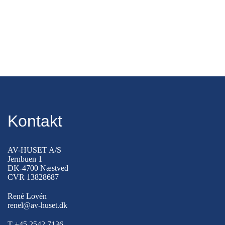
Kontakt
AV-HUSET A/S
Jernbuen 1
DK-4700 Næstved
CVR 13828687
René Lovén
renel@av-huset.dk
T
+45 2542 7136