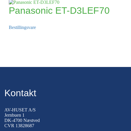
Panasonic ET-D3LEF70
Bestillingsvare
Kontakt
AV-HUSET A/S
Jernbuen 1
DK-4700 Næstved
CVR 13828687