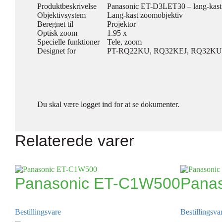
Produktbeskrivelse
Panasonic ET-D3LET30 – lang-kast
Objektivsystem
Lang-kast zoomobjektiv
Beregnet til
Projektor
Optisk zoom
1.95 x
Specielle funktioner
Tele, zoom
Designet for
PT-RQ22KU, RQ32KEJ, RQ32KU,
Du skal være logget ind for at se dokumenter.
Relaterede varer
Panasonic ET-C1W500
Pana
Bestillingsvare
Bestillingsva