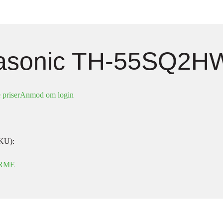
asonic TH-55SQ2H
 priser
Anmod om login
KU):
RME