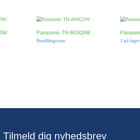
Q3W
Panasonic TH-86SQ3W
Panaso
Bestillingsvare
2 på lager
Tilmeld dig nyhedsbrev