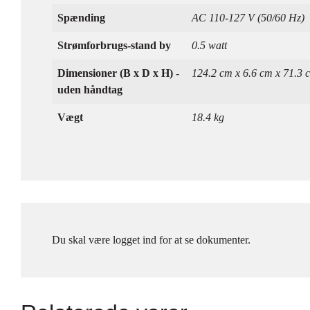
Spænding
AC 110-127 V (50/60 Hz)
Strømforbrugs-stand by
0.5 watt
Dimensioner (B x D x H) -
124.2 cm x 6.6 cm x 71.3 
uden håndtag
Vægt
18.4 kg
Du skal være logget ind for at se dokumenter.