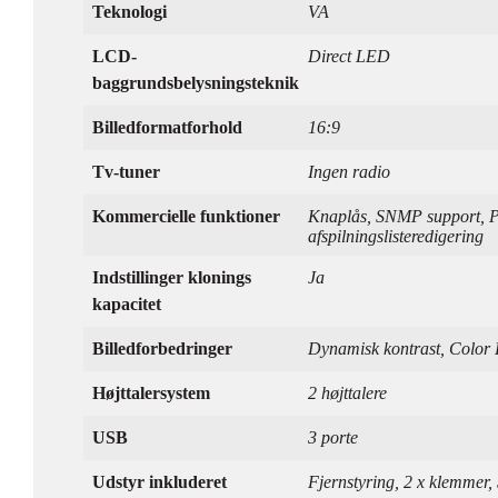
Teknologi
VA
LCD-
Direct LED
baggrundsbelysningsteknik
Billedformatforhold
16:9
Tv-tuner
Ingen radio
Kommercielle funktioner
Knaplås, SNMP support, PJ
afspilningslisteredigering
Indstillinger klonings
Ja
kapacitet
Billedforbedringer
Dynamisk kontrast, Color
Højttalersystem
2 højttalere
USB
3 porte
Udstyr inkluderet
Fjernstyring, 2 x klemmer