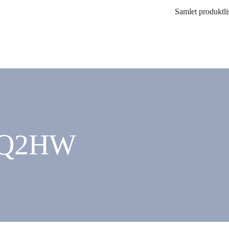
Samlet produktli
5SQ2HW