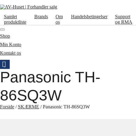
Samlet
Brands
Om
Handelsbetingelser
Support
produktliste
os
og RMA
Shop
Min Konto
Kontakt os
Panasonic TH-
86SQ3W
Forside
/
SKÆRME
/ Panasonic TH-86SQ3W