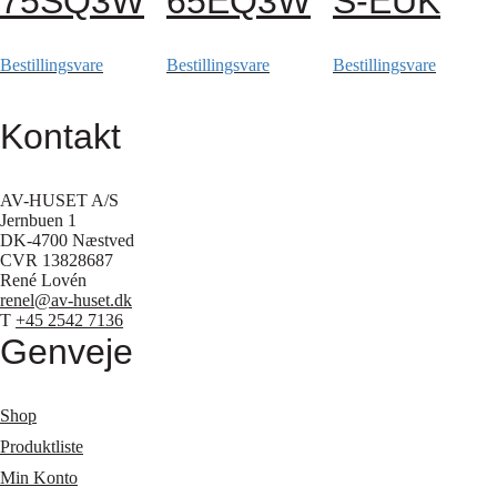
75SQ3W
65EQ3W
S-EUK
Bestillingsvare
Bestillingsvare
Bestillingsvare
Kontakt
AV-HUSET A/S
Jernbuen 1
DK-4700 Næstved
CVR 13828687
René Lovén
renel@av-huset.dk
T
+45 2542 7136
Genveje
Shop
Produktliste
Min Konto