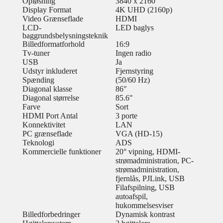
Opløsning
3840 x 2160
Display Format
4K UHD (2160p)
Video Grænseflade
HDMI
LCD-
LED baglys
baggrundsbelysningsteknik
Billedformatforhold
16:9
Tv-tuner
Ingen radio
USB
Ja
Udstyr inkluderet
Fjernstyring
Spænding
(50/60 Hz)
Diagonal klasse
86"
Diagonal størrelse
85.6"
Farve
Sort
HDMI Port Antal
3 porte
Konnektivitet
LAN
PC grænseflade
VGA (HD-15)
Teknologi
ADS
Kommercielle funktioner
20° vipning, HDMI-
strømadministration, PC-
strømadministration,
fjernlås, PJLink, USB
Filafspilning, USB
autoafspil,
hukommelsesviser
Billedforbedringer
Dynamisk kontrast