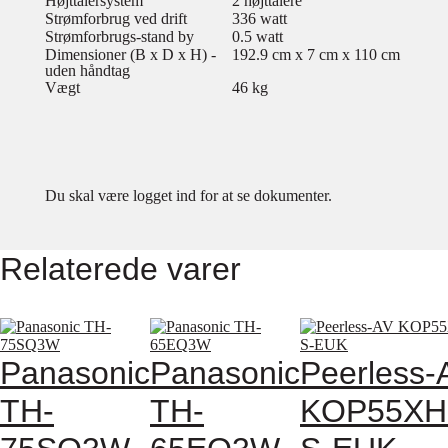
Højttalersystem
2 højttalere
Strømforbrug ved drift
336 watt
Strømforbrugs-stand by
0.5 watt
Dimensioner (B x D x H) -
192.9 cm x 7 cm x 110 cm
uden håndtag
Vægt
46 kg
Du skal være logget ind for at se dokumenter.
Relaterede varer
Panasonic
Panasonic
Peerless-
TH-
TH-
KOP55XH