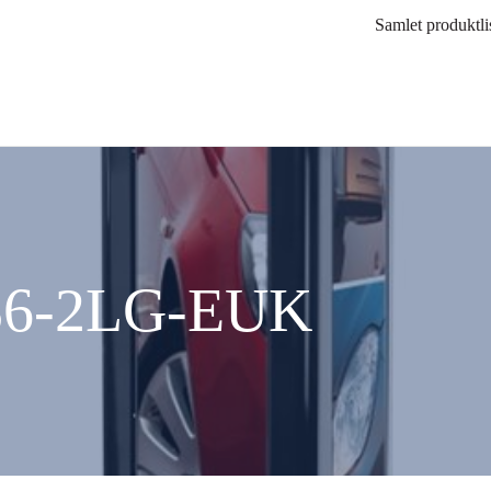
Samlet produktli
586-2LG-EUK