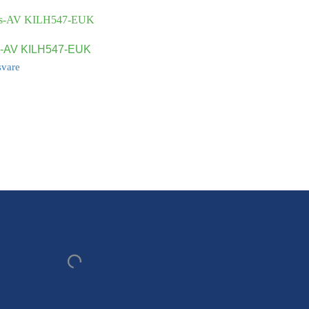
s-AV KILH547-EUK
svare