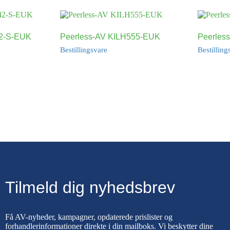
42-S-EUK
Peerless-AV KILH555-EUK
Peerles
Bestillingsvare
Bestilling
Tilmeld dig nyhedsbrev
Få AV-nyheder, kampagner, opdaterede prislister og
forhandlerinformationer direkte i din mailboks. Vi beskytter dine