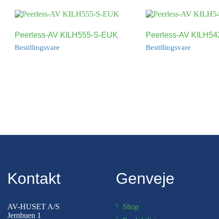
Peerless-AV KILH555-S-EUK
Peerless-AV KILH5
Bestillingsvare
Bestillingsvare
Kontakt
Genveje
AV-HUSET A/S
Shop
Jernbuen 1