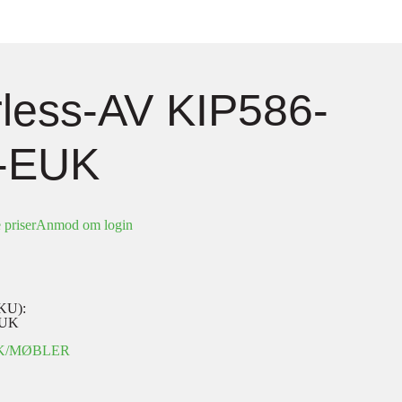
less-AV KIP586-
-EUK
 priser
Anmod om login
KU):
EUK
K/MØBLER