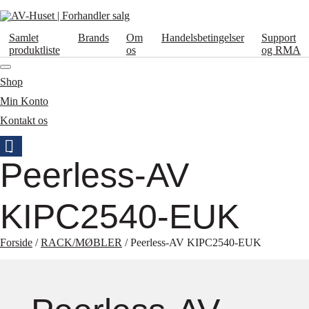
Samlet
Brands
Om
Handelsbetingelser
Support
produktliste
os
og RMA
Shop
Min Konto
Kontakt os
Peerless-AV
KIPC2540-EUK
Forside
/
RACK/MØBLER
/ Peerless-AV KIPC2540-EUK