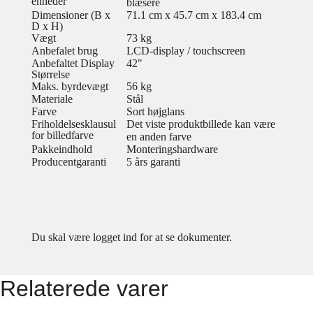
enheder
blæsere
Dimensioner (B x
71.1 cm x 45.7 cm x 183.4 cm
D x H)
Vægt
73 kg
Anbefalet brug
LCD-display / touchscreen
Anbefaltet Display
42"
Størrelse
Maks. byrdevægt
56 kg
Materiale
Stål
Farve
Sort højglans
Friholdelsesklausul
Det viste produktbillede kan være
for billedfarve
en anden farve
Pakkeindhold
Monteringshardware
Producentgaranti
5 års garanti
Du skal være logget ind for at se dokumenter.
Relaterede varer