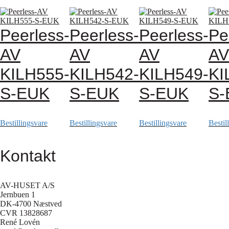
Peerless-
Peerless-
Peerless-
Pe
AV
AV
AV
AV
KILH555-
KILH542-
KILH549-
KI
S-EUK
S-EUK
S-EUK
S-
Bestillingsvare
Bestillingsvare
Bestillingsvare
Bestil
Kontakt
AV-HUSET A/S
Jernbuen 1
DK-4700 Næstved
CVR 13828687
René Lovén