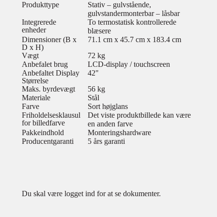
Produkttype
Stativ – gulvstående,
gulvstandermonterbar – låsbar
Integrerede
To termostatisk kontrollerede
enheder
blæsere
Dimensioner (B x
71.1 cm x 45.7 cm x 183.4 cm
D x H)
Vægt
72 kg
Anbefalet brug
LCD-display / touchscreen
Anbefaltet Display
42"
Størrelse
Maks. byrdevægt
56 kg
Materiale
Stål
Farve
Sort højglans
Friholdelsesklausul
Det viste produktbillede kan være
for billedfarve
en anden farve
Pakkeindhold
Monteringshardware
Producentgaranti
5 års garanti
Du skal være logget ind for at se dokumenter.