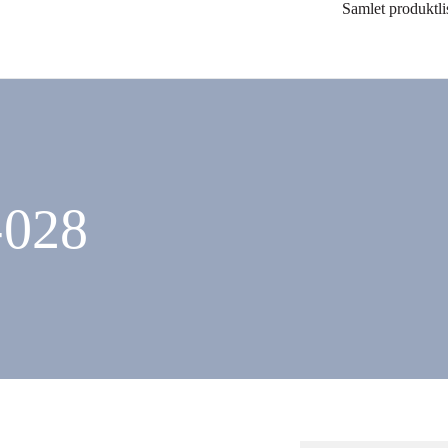
Samlet produktli
-028