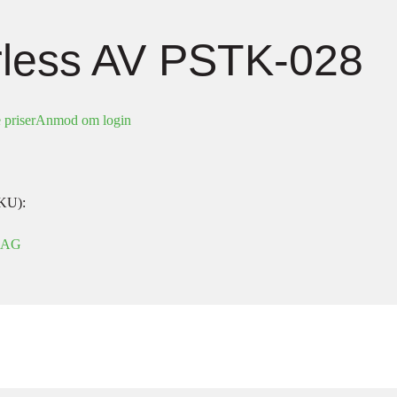
less AV PSTK-028
 priser
Anmod om login
KU):
LAG