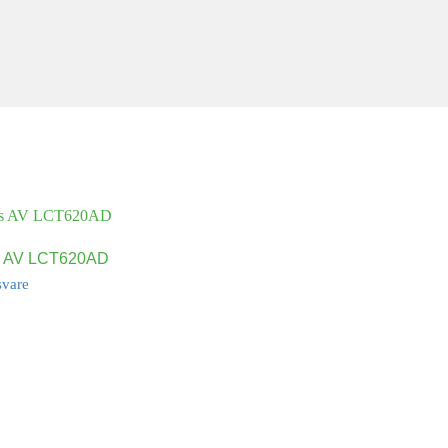
s AV LCT620AD
svare