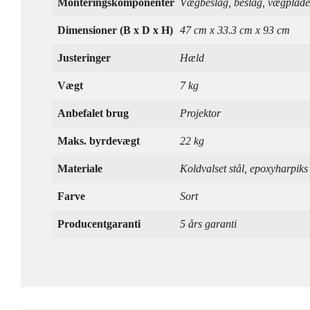
Monteringskomponenter
Vægbeslag, beslag, vægplade
Dimensioner (B x D x H)
47 cm x 33.3 cm x 93 cm
Justeringer
Hæld
Vægt
7 kg
Anbefalet brug
Projektor
Maks. byrdevægt
22 kg
Materiale
Koldvalset stål, epoxyharpiks
Farve
Sort
Producentgaranti
5 års garanti