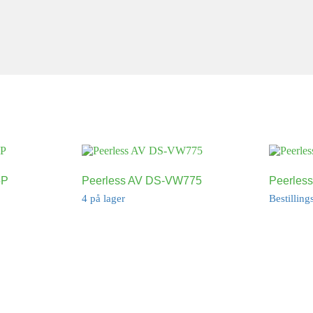
5P
Peerless AV DS-VW775
Peerles
4 på lager
Bestilling