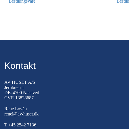
Bestillingsvare
Bestil
Kontakt
AV-HUSET A/S
Jernbuen 1
DK-4700 Næstved
CVR 13828687
René Lovén
renel@av-huset.dk
T
+45 2542 7136