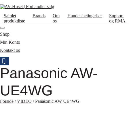
Samlet
Brands
Om
Handelsbetingelser
Support
produktliste
os
og RMA
Shop
Min Konto
Kontakt os
Panasonic AW-
UE4WG
Forside
/
VIDEO
/ Panasonic AW-UE4WG