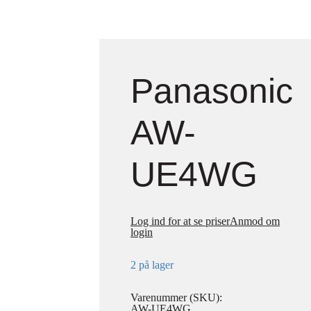
Panasonic
AW-
UE4WG
Log ind for at se priser
Anmod om
login
2 på lager
Varenummer (SKU):
AW-UE4WG