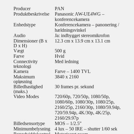
Producer
PAN
Produktbeskrivelse
Panasonic AW-UE4WG –
konferencekamera
Enhedstype
Konferencekamera – panonering /
hældningsvinkel
Audio
Ja: indbygget stereomikrofon
Dimensioner (B x
12.3 cm x 13.9 cm x 13.1 cm
D x H)
Vægt
500 g
Farve
Hvid
Connectivity
Med ledning
teknologi
Kamera
Farve – 1400 TVL
Maksimum
3840 x 2160
opløsning
Billedhastighed
30 frames pr. sekund
(maks.)
Video Modes
720/60p, 720/50p, 1080/50p,
1080/60p, 1080/30p, 1080/25p,
2160/25p, 2160/30p, 1080/59.94p,
720/59.94p, 4K/30p, 4K/25p,
2160/29.97p
Billedsensortype
MOS – 1/2.5"
Minimumbelysning
4 lux – 50 IRE – shutter 1/60 sek