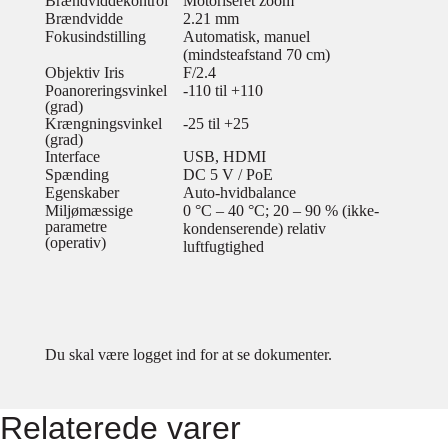
Brændviddekontrol
Motoriseret zoom
Brændvidde
2.21 mm
Fokusindstilling
Automatisk, manuel
(mindsteafstand 70 cm)
Objektiv Iris
F/2.4
Poanoreringsvinkel
-110 til +110
(grad)
Krængningsvinkel
-25 til +25
(grad)
Interface
USB, HDMI
Spænding
DC 5 V / PoE
Egenskaber
Auto-hvidbalance
Miljømæssige
0 °C – 40 °C; 20 – 90 % (ikke-
parametre
kondenserende) relativ
(operativ)
luftfugtighed
Du skal være logget ind for at se dokumenter.
Relaterede varer