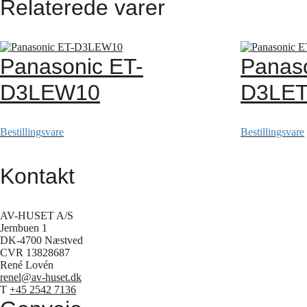
Relaterede varer
Panasonic ET-
Panaso
D3LEW10
D3LE
Bestillingsvare
Bestillingsvare
Kontakt
AV-HUSET A/S
Jernbuen 1
DK-4700 Næstved
CVR 13828687
René Lovén
renel@av-huset.dk
T
+45 2542 7136