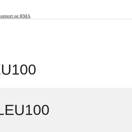
Support og RMA
EU100
3LEU100