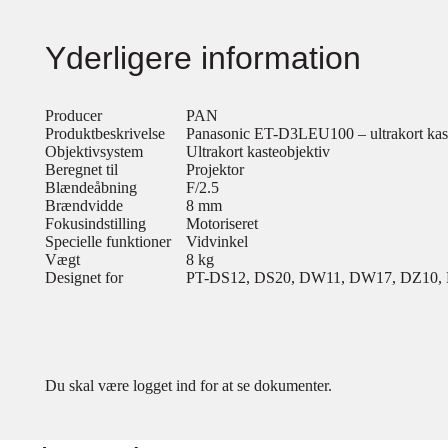
Yderligere information
Producer
PAN
Produktbeskrivelse
Panasonic ET-D3LEU100 – ultrakort kas
Objektivsystem
Ultrakort kasteobjektiv
Beregnet til
Projektor
Blændeåbning
F/2.5
Brændvidde
8 mm
Fokusindstilling
Motoriseret
Specielle funktioner
Vidvinkel
Vægt
8 kg
Designet for
PT-DS12, DS20, DW11, DW17, DZ10, 
Du skal være logget ind for at se dokumenter.