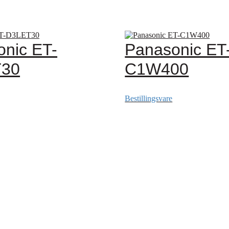
nic ET-
Panasonic ET
T30
C1W400
Bestillingsvare