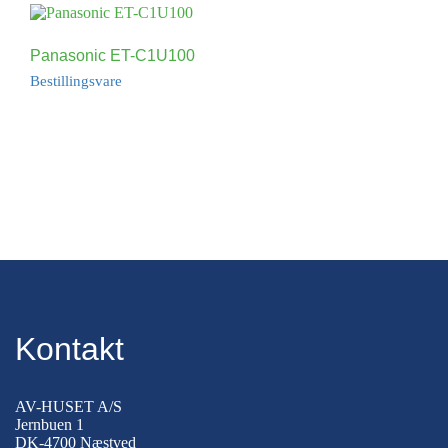
Panasonic ET-C1U100
Bestillingsvare
Kontakt
AV-HUSET A/S
Jernbuen 1
DK-4700 Næstved