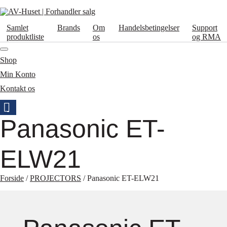
Samlet
Brands
Om
Handelsbetingelser
Support
produktliste
os
og RMA
Shop
Min Konto
Kontakt os
Panasonic ET-
ELW21
Forside
/
PROJECTORS
/ Panasonic ET-ELW21