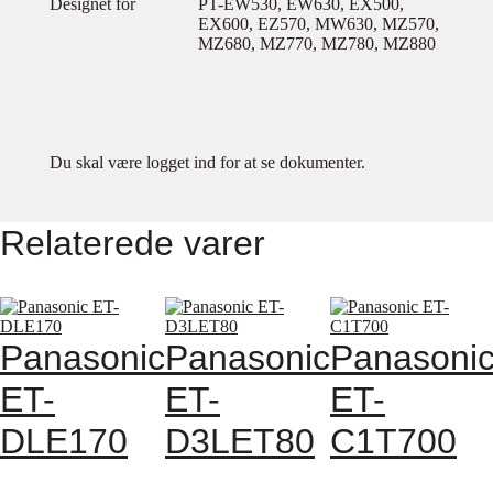
Designet for
PT-EW530, EW630, EX500,
EX600, EZ570, MW630, MZ570,
MZ680, MZ770, MZ780, MZ880
Du skal være logget ind for at se dokumenter.
Relaterede varer
Panasonic
Panasonic
Panasoni
ET-
ET-
ET-
DLE170
D3LET80
C1T700