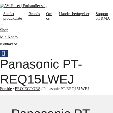
Samlet
Brands
Om
Handelsbetingelser
Support
produktliste
os
og RMA
Shop
Min Konto
Kontakt os
Panasonic PT-
REQ15LWEJ
Forside
/
PROJECTORS
/ Panasonic PT-REQ15LWEJ