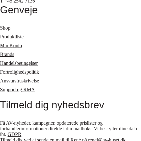
T
+45 2542 7136
Genveje
Shop
Produktliste
Min Konto
Brands
Handelsbetingelser
Fortrolighedspolitik
Ansvarsfraskrivelse
Support og RMA
Tilmeld dig nyhedsbrev
Få AV-nyheder, kampagner, opdaterede prislister og
forhandlerinformationer direkte i din mailboks. Vi beskytter dine data
iht.
GDPR
.
Tilmeld dig ved at sende en mail til René på
renel@av-huset.dk
.