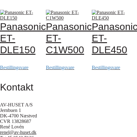
Panasonic
Panasonic
Panasoni
ET-
ET-
ET-
DLE150
C1W500
DLE450
Bestillingsvare
Bestillingsvare
Bestillingsvare
Kontakt
AV-HUSET A/S
Jernbuen 1
DK-4700 Næstved
CVR 13828687
René Lovén
renel@av-huset.dk