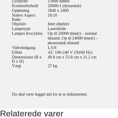
Lysstyrke
15000 lumen
Kontrastforhold
20000:1 (dynamisk)
Opløsning
3840 x 2400
Native Aspect
16:10
Ratio
Objektiv
Intet objektiv
Lampetype
Laserdiode
Lampes livscyklus
Op til 20000 time(r) – normal
tilstand, Op til 24000 time(r) –
økonomisk tilstand
Videoindgang
LAN
Effekt
AC 100-240 V (50/60 Hz)
Dimensioner (B x
49.8 cm x 53.8 cm x 21.2 cm
D x H)
Vægt
27 kg
Du skal være logget ind for at se dokumenter.
Relaterede varer