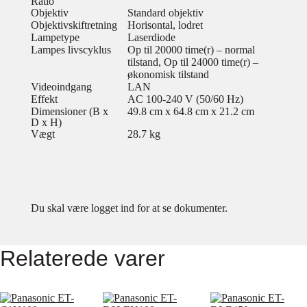
Ratio
Objektiv
Standard objektiv
Objektivskiftretning
Horisontal, lodret
Lampetype
Laserdiode
Lampes livscyklus
Op til 20000 time(r) – normal
tilstand, Op til 24000 time(r) –
økonomisk tilstand
Videoindgang
LAN
Effekt
AC 100-240 V (50/60 Hz)
Dimensioner (B x
49.8 cm x 64.8 cm x 21.2 cm
D x H)
Vægt
28.7 kg
Du skal være logget ind for at se dokumenter.
Relaterede varer