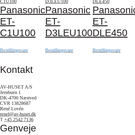
Panasonic
Panasonic
Panasoni
ET-
ET-
ET-
C1U100
D3LEU100
DLE450
Bestillingsvare
Bestillingsvare
Bestillingsvare
Kontakt
AV-HUSET A/S
Jernbuen 1
DK-4700 Næstved
CVR 13828687
René Lovén
renel@av-huset.dk
T
+45 2542 7136
Genveje