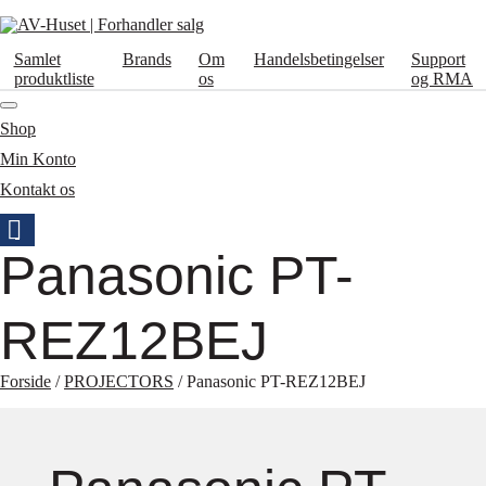
Samlet
Brands
Om
Handelsbetingelser
Support
produktliste
os
og RMA
Shop
Min Konto
Kontakt os
Panasonic PT-
REZ12BEJ
Forside
/
PROJECTORS
/ Panasonic PT-REZ12BEJ