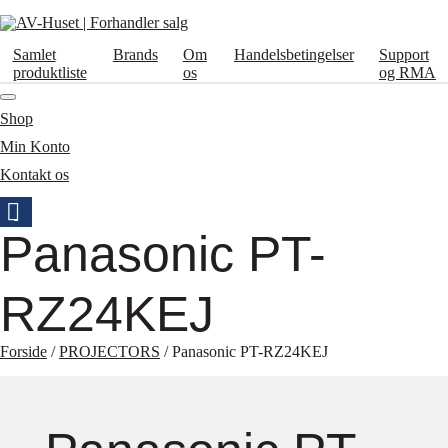
Samlet
Brands
Om
Handelsbetingelser
Support
produktliste
os
og RMA
Shop
Min Konto
Kontakt os
Panasonic PT-
RZ24KEJ
Forside
/
PROJECTORS
/ Panasonic PT-RZ24KEJ