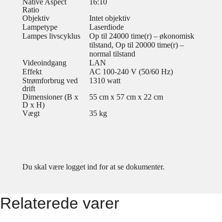
Native Aspect
16:10
Ratio
Objektiv
Intet objektiv
Lampetype
Laserdiode
Lampes livscyklus
Op til 24000 time(r) – økonomisk
tilstand, Op til 20000 time(r) –
normal tilstand
Videoindgang
LAN
Effekt
AC 100-240 V (50/60 Hz)
Strømforbrug ved
1310 watt
drift
Dimensioner (B x
55 cm x 57 cm x 22 cm
D x H)
Vægt
35 kg
Du skal være logget ind for at se dokumenter.
Relaterede varer